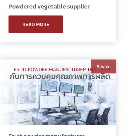
Powdered vegetable supplier
READ MORE
8 พ.ค.