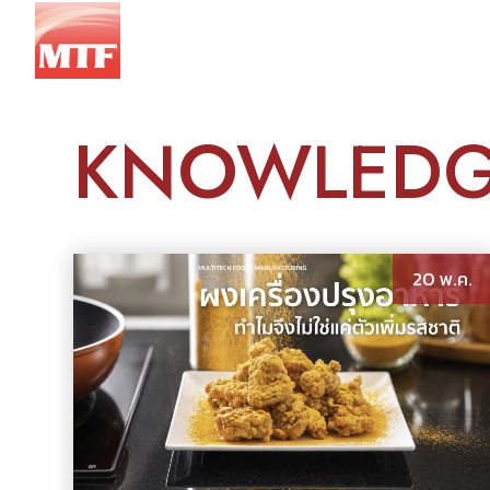
HOME
KNOWLED
20 พ.ค.