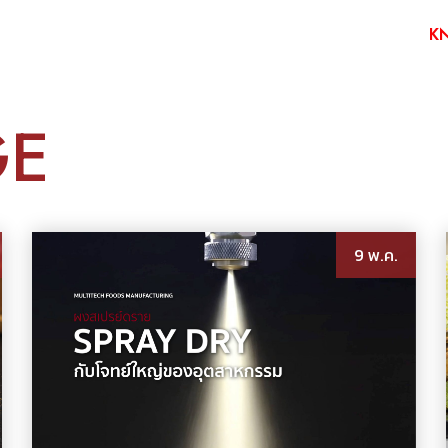
INSIGHTS MTF
FACILITY
SERVICE
PRODUCTS
K
GE
9 พ.ค.