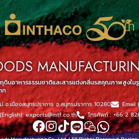
OODS MANUFACTURING
วัตถุดิบอาหารธรรมชาติและสารแต่งกลิ่นรสคุณภาพสูงใ
ภท
ม่ อ.เมืองสมุทรปราการ จ.สมุทรปราการ 10280
Email 
 (English): exports@mtf.co.th
โทรศัพท์ : +66 2 8